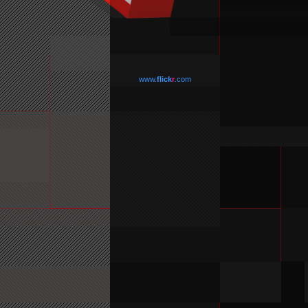
www.
flick
r
.com