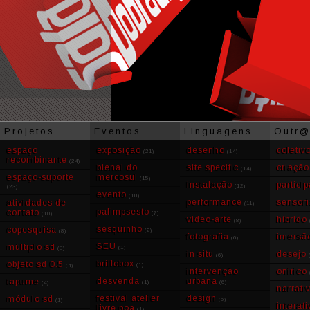
Projetos
Eventos
Linguagens
Outr
espaço
exposição
desenho
coletiv
(21)
(14)
recombinante
(24)
bienal do
site specific
criação
(14)
espaço-suporte
mercosul
(15)
instalação
partici
(12)
(23)
evento
(10)
performance
sensori
atividades de
(11)
palimpsesto
contato
(7)
(10)
video-arte
híbrido
(8)
sesquinho
copesquisa
(2)
(8)
fotografia
imersã
(6)
SEU
múltiplo sd
(1)
(8)
in situ
desejo
(6)
brillobox
objeto sd 0.5
(1)
(4)
intervenção
onírico
desvenda
urbana
tapume
(1)
(6)
(4)
narrati
festival atelier
design
módulo sd
(5)
(1)
interat
livre poa
(1)