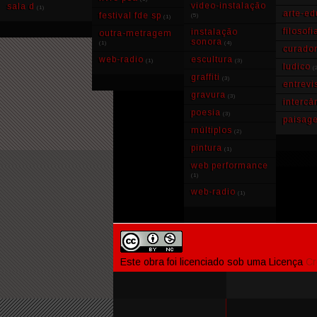
video-instalação
sala d
(1)
arte-e
festival fde sp
(5)
(1)
filosofi
instalação
outra-metragem
sonora
(1)
(4)
curador
web-radio
escultura
(1)
(3)
ludico
(
graffiti
(3)
entrevi
gravura
(3)
intercâ
poesia
(3)
paisag
múltiplos
(2)
pintura
(1)
web performance
(1)
web-radio
(1)
Este obra foi licenciado sob uma Licença
Cr