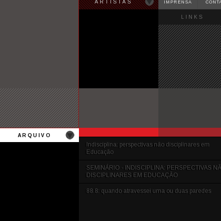
ARTISTAS
IMPRENSA
CONT
LINKS
ARQUIVO
Indisciplina: perspectivas não disciplinares em
Educação
SEMINÁRIO - INDISCIPLINA: PERSPECTIVAS N
DISCIPLINARES EM EDUCAÇÃO
88.8: quando atravessei uma ou duas paredes