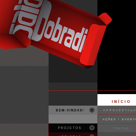
INÍCIO
BEM-VINDXS!
APRESENTAÇ
AÇÕES / EVENT
PROJETOS
TEXTOS