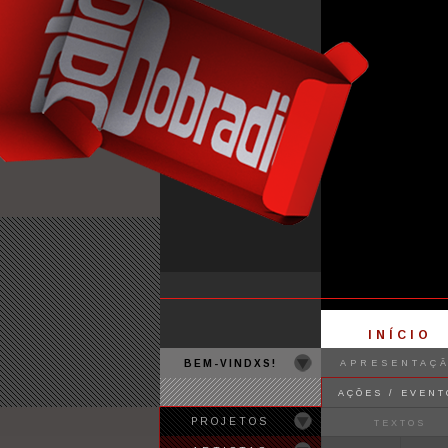
INÍCIO
BEM-VINDXS!
APRESENTAÇ
AÇÕES / EVENT
PROJETOS
TEXTOS