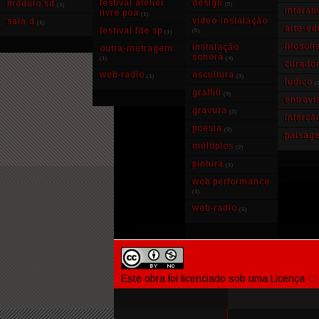
festival atelier
design
módulo sd
(5)
(1)
interat
livre poa
(1)
video-instalação
sala d
(1)
arte-e
festival fde sp
(5)
(1)
filosofi
instalação
outra-metragem
sonora
(1)
(4)
curador
web-radio
escultura
(1)
(3)
ludico
(
graffiti
(3)
entrevi
gravura
(3)
intercâ
poesia
(3)
paisag
múltiplos
(2)
pintura
(1)
web performance
(1)
web-radio
(1)
Este obra foi licenciado sob uma Licença
Cr