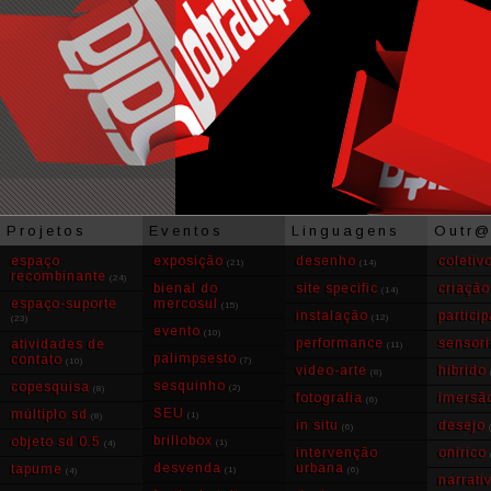
Projetos
Eventos
Linguagens
Outr
espaço
exposição
desenho
coletiv
(21)
(14)
recombinante
(24)
bienal do
site specific
criação
(14)
espaço-suporte
mercosul
(15)
instalação
partici
(12)
(23)
evento
(10)
performance
sensori
atividades de
(11)
palimpsesto
contato
(7)
(10)
video-arte
híbrido
(8)
sesquinho
copesquisa
(2)
(8)
fotografia
imersã
(6)
SEU
múltiplo sd
(1)
(8)
in situ
desejo
(6)
brillobox
objeto sd 0.5
(1)
(4)
intervenção
onírico
desvenda
urbana
tapume
(1)
(6)
(4)
narrati