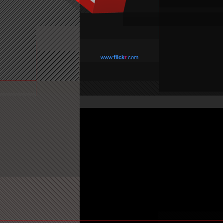
www.
flick
r
.com