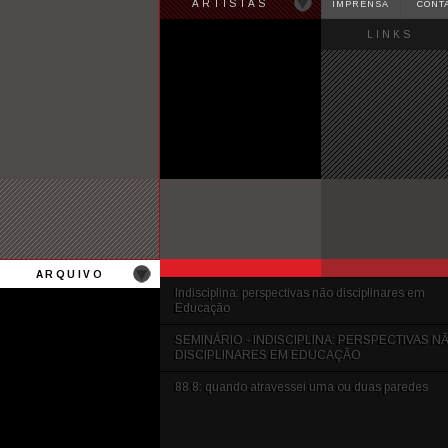
ARTISTAS
IMPRENSA
CONT
LINKS
ARQUIVO
Indisciplina: perspectivas não disciplinares em
Educação
SEMINÁRIO - INDISCIPLINA: PERSPECTIVAS N
DISCIPLINARES EM EDUCAÇÃO
88.8: quando atravessei uma ou duas paredes